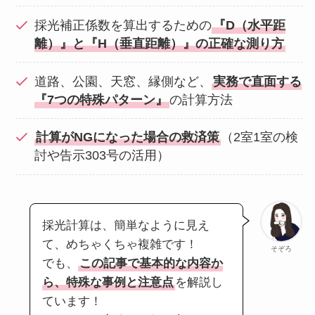
採光補正係数を算出するための
『D（水平距
離）』と『H（垂直距離）』の正確な測り方
道路、公園、天窓、縁側など、
実務で直面する
『7つの特殊パターン』
の計算方法
計算がNGになった場合の救済策
（2室1室の検
討や告示303号の活用）
採光計算は、簡単なように見え
て、めちゃくちゃ複雑です！
そぞろ
でも、
この記事で基本的な内容か
ら、特殊な事例と注意点
を解説し
ています！