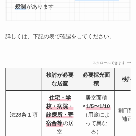
規制
があります
詳しくは、下記の表で確認をしてください。
スクロールできます
検討が必要
必要採光面
検討
な居室
積
住宅・学
居室面積
校・病院・
×
1/5〜1/10
開口部
法28条１項
診療所・寄
（用途によ
補正
宿舎等
の居
って異な
室
る）