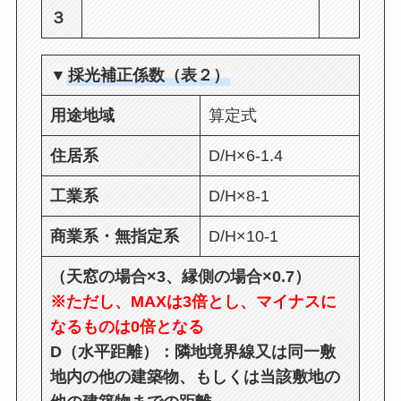
３
▼
採光補正係数（表２）
用途地域
算定式
住居系
D/H×6-1.4
工業系
D/H×8-1
商業系・無指定系
D/H×10-1
（天窓の場合×3、縁側の場合×0.7）
※ただし、MAXは3倍とし、マイナスに
なるものは0倍となる
D（水平距離）：隣地境界線又は同一敷
地内の他の建築物、もしくは当該敷地の