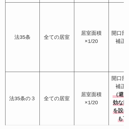
居室面積
開口部
法35条
全ての居室
×1/20
補正
開口部
補正
居室面積
（避難
法35条の３
全ての居室
×1/20
効な開
を設け
も可