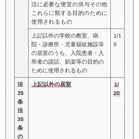
活に必要な便宜の供与その他
これらに類する目的のために
使用されるもの
上記以外の学校の教室、病
1/1
院・診療所・児童福祉施設等
0
の居室のうち、入院患者・入
所者の談話、娯楽等の目的の
ために使用されるもの
法
上記以外の居室
1/
35
20
条
法
35
条
の