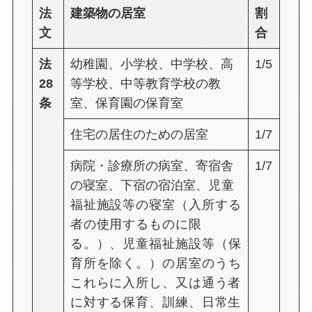
法
建築物の居室
割
文
合
法
幼稚園、小学校、中学校、高
1/5
28
等学校、中等教育学校の教
条
室、保育園の保育室
住宅の居住のための居室
1/7
病院・診療所の病室、寄宿舎
1/7
の寝室、下宿の宿泊室、
児童
福祉施設等の寝室（
入所する
者の使用するものに限
る。
）、
児童福祉施設等（
保
育所を除く。
）の居室のうち
これらに入所し、又は通う者
に対する保育、訓練、日常生