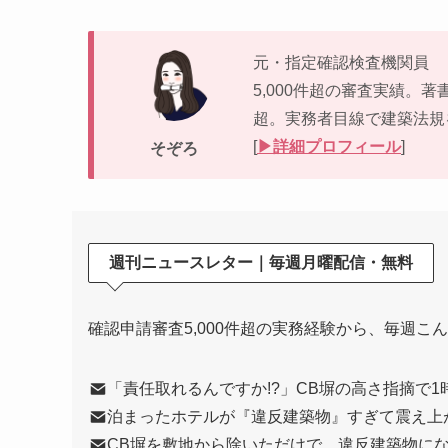
元・指定確認検査機関員
5,000件超の審査実績。著
超。実務者目線で建築法規
[
▶︎詳細プロフィール
]
そぞろ
週刊ニュースレター｜毎週月曜配信・無料
確認申請審査5,000件超の実務経験から、毎週こ
「責任取れるんですか!?」CB塀の高さ指摘で
泊まったホテルが『違反建築物』すぎて震え上
CB塀を敷地から除いただけで、違反建築物に