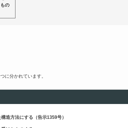
たもの
2つに分かれています。
た
構造方法
にする（告示1359号）