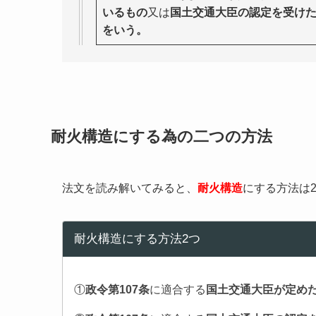
いるもの
又は
国土交通大臣の認定を受け
をいう。
耐火構造にする為の二つの方法
法文を読み解いてみると、
耐火構造
にする方法は
耐火構造にする方法2つ
①
政令第107条
に適合する
国土交通大臣が定め