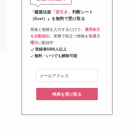
『
建築法規
「逆引き」
判断シート
（Exel）』を無料で受け取る
用途と規模を入力するだけで、
適用条文
を自動抽出
。実務で役立つ情報を
毎週月
曜日
に配信中
登録者6000人以上
無料・いつでも解除可能
特典を受け取る