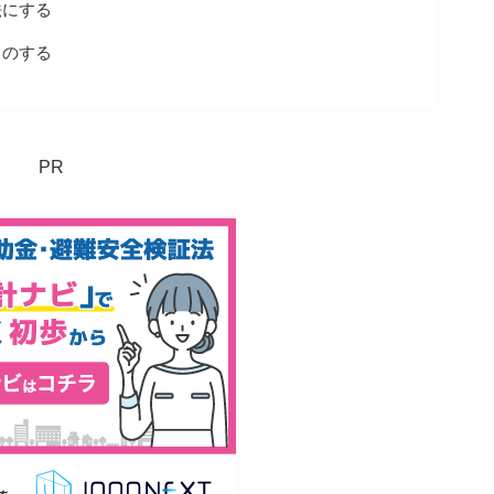
法にする
ものする
PR