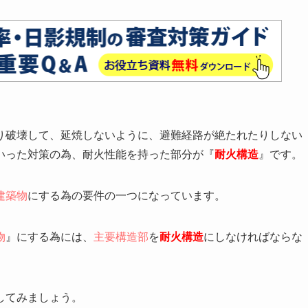
り破壊して、延焼しないように、避難経路が絶たれたりしない
いった対策の為、耐火性能を持った部分が『
耐火構造
』です。
建築物
にする為の要件の一つになっています。
物
』にする為には、
主要構造部
を
耐火構造
にしなければならな
してみましょう。