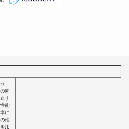
のう
での間
防止す
る性能
基準に
その他
法を用