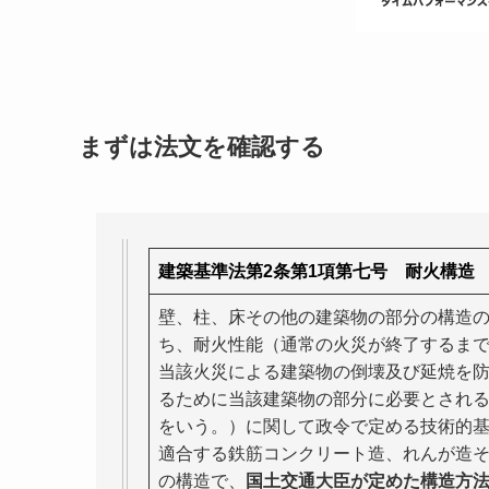
まずは法文を確認する
建築基準法第2条第1項第七号 耐火構造
壁、柱、床その他の建築物の部分の構造
ち、
耐火性能
（
通常の火災が終了するま
当該火災による建築物の倒壊及び延焼を
るために当該建築物の部分に必要とされ
をいう。
）に関して政令で定める技術的
適合する鉄筋コンクリート造、れんが造
の構造で、
国土交通大臣が定めた構造方