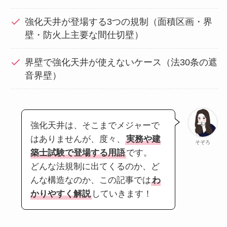
強化天井が登場する3つの規制（面積区画・界
壁・防火上主要な間仕切壁）
界壁で強化天井が使えないケース（法30条の遮
音界壁）
強化天井は、そこまでメジャーで
はありませんが、度々、
実務や建
そぞろ
築士試験で登場する用語
です。
どんな法規制に出てくるのか、ど
んな構造なのか、この記事では
わ
かりやすく解説
していきます！