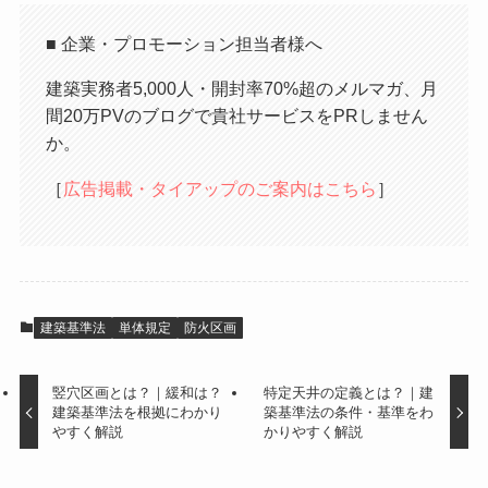
■ 企業・プロモーション担当者様へ
建築実務者5,000人・開封率70%超のメルマガ、月
間20万PVのブログで貴社サービスをPRしません
か。
［
広告掲載・タイアップのご案内はこちら
］
建築基準法
単体規定
防火区画
竪穴区画とは？｜緩和は？
特定天井の定義とは？｜建
建築基準法を根拠にわかり
築基準法の条件・基準をわ
やすく解説
かりやすく解説