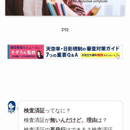
PR
検査済証
ってなに？
検査済証が
無いんだけど、理由
は？
検査済証の
再発行
はできる？検査済証