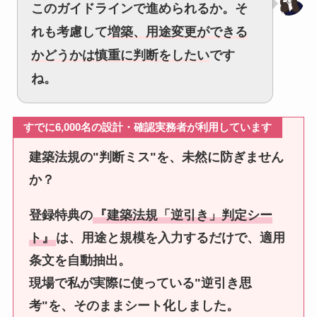
このガイドラインで進められるか。そ
れも考慮して
増築、用途変更ができる
かどうかは慎重に判断をしたい
です
ね。
すでに6,0
00名の設計・確認実務者が利用しています
建築法規の"判断ミス"を、未然に防ぎません
か？
登録特典の
『建築法規「逆引き」判定シー
ト』
は、用途と規模を入力するだけで、適用
条文を自動抽出。
現場で私が実際に使っている"逆引き思
考"を、そのままシート化しました。