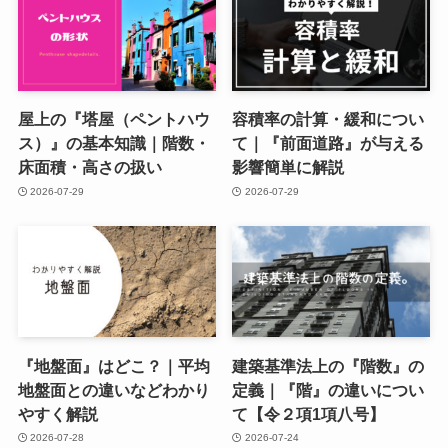
屋上の『塔屋（ペントハウ
容積率の計算・緩和につい
ス）』の基本知識｜階数・
て｜『前面道路』が与える
床面積・高さの扱い
影響簡単に解説
2026-07-29
2026-07-29
『地盤面』はどこ？｜平均
建築基準法上の『階数』の
地盤面との違いなどわかり
定義｜『階』の違いについ
やすく解説
て【令２項1項八号】
2026-07-28
2026-07-24