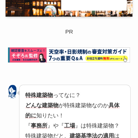
PR
特殊建築物
ってなに？
どんな建築物
が特殊建築物なのか
具体
的に
知りたい！
『
事務所
』や『
工場
』は特殊建築物？
特殊建築物だと、
建築基準法の適用
は