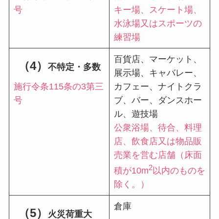
号
キー場、スケート場、
水泳場又はスポーツの
練習場
百貨店、マーケット、
（4）
不特定・多数
展示場、キャバレー、
施行令条115条の3第三
カフェー、ナイトクラ
号
ブ、バー、ダンスホー
ル、遊技場
公衆浴場、待合、料理
店、飲食店又は物品販
売業を営む店舗（
床面
2
積が10m
以内のものを
除く。
）
倉庫
（5）
火災荷重大