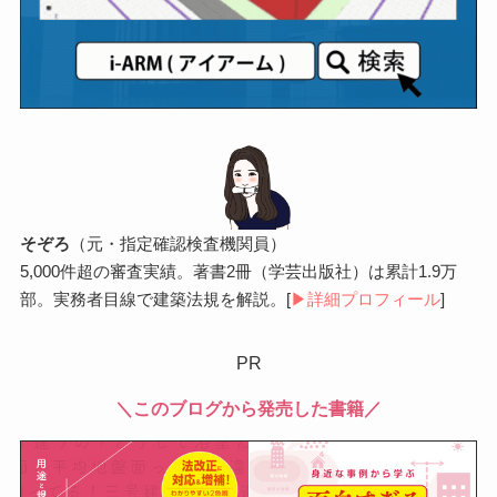
そぞろ
（元・指定確認検査機関員）
5,000件超の審査実績。著書2冊（学芸出版社）は累計1.9万
部。実務者目線で建築法規を解説。[
▶︎詳細プロフィール
]
PR
＼このブログから発売した書籍／