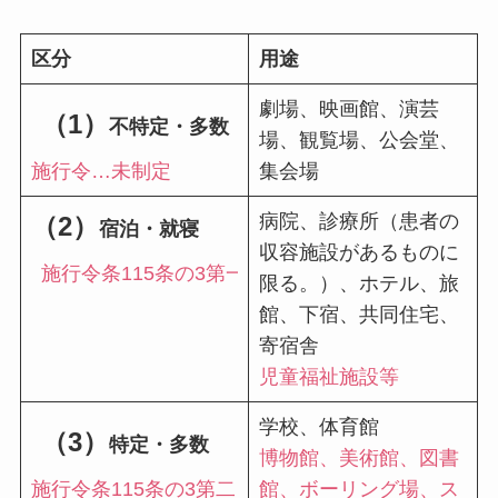
区分
用途
劇場、映画館、演芸
（1）
不特定・多数（集中）
場、観覧場、公会堂、
施行令…未制定
集会場
病院、診療所（
患者の
（2）
宿泊・就寝
収容施設があるものに
施行令条115条の3第一号
限る。
）、ホテル、旅
館、下宿、共同住宅、
寄宿舎
児童福祉施設等
学校、体育館
（3）
特定・多
数
博物館、美術館、図書
施行令条115条の3第二
館、ボーリング場、ス