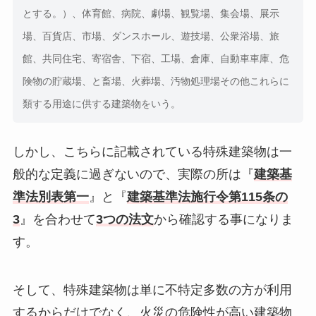
とする。
）、体育館、病院、劇場、観覧場、集会場、展示
場、百貨店、市場、ダンスホール、遊技場、公衆浴場、旅
館、共同住宅、寄宿舎、下宿、工場、倉庫、自動車車庫、危
険物の貯蔵場、と畜場、火葬場、汚物処理場その他これらに
類する用途に供する建築物をいう。
しかし、こちらに記載されている特殊建築物は一
般的な定義に過ぎないので、実際の所は『
建築基
準法別表第一
』と『
建築基準法施行令第115条の
3
』を合わせて
3つの法文
から確認する事になりま
す。
そして、特殊建築物は単に不特定多数の方が利用
するからだけでなく、火災の危険性が高い建築物